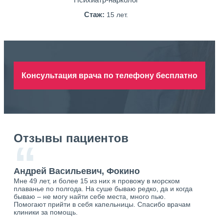
Стаж:
15 лет.
Консультация врача по телефону бесплатно
Отзывы пациентов
“
Андрей Васильевич, Фокино
Ан
Мне 49 лет, и более 15 из них я провожу в морском
Хоч
плаванье по полгода. На суше бываю редко, да и когда
тол
бываю – не могу найти себе места, много пью.
себя
о.
Помогают прийти в себя капельницы. Спасибо врачам
свя
ю.
клиники за помощь.
вый