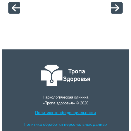
отн
Наркологическая клиника
«Тропа здоровья» © 2026
Политика конфиденциальности
Политика обработки персональных данных