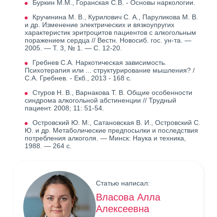
Буркин М.М., Горанская С.В. - Основы наркологии.
Кручинина М. В., Курилович С. А., Паруликова М. В.
и др. Изменение электрических и вязкоупругих
характеристик эритроцитов пациентов с алкогольным
поражением сердца // Вестн. Новосиб. гос. ун-та. —
2005. — Т. 3, № 1. — С. 12-20.
Гребнев С.А. Наркотическая зависимость.
Психотерапия или ... структурирование мышления? /
С.А. Гребнев. - Екб., 2013 - 168 с.
Стуров Н. В., Варнакова Т. В. Общие особенности
синдрома алкогольной абстиненции // Трудный
пациент. 2008; 11: 51-54.
Островский Ю. М., Сатановская В. И., Островский С.
Ю. и др. Метаболические предпосылки и последствия
потребления алкоголя. — Минск: Наука и техника,
1988. — 264 с.
Статью написал:
Власова Алла
Алексеевна