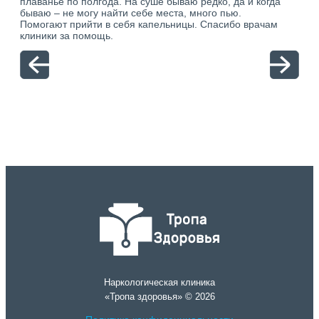
плаванье по полгода. На суше бываю редко, да и когда
тол
бываю – не могу найти себе места, много пью.
себя
о.
Помогают прийти в себя капельницы. Спасибо врачам
свя
ю.
клиники за помощь.
вый
отн
Наркологическая клиника
«Тропа здоровья» © 2026