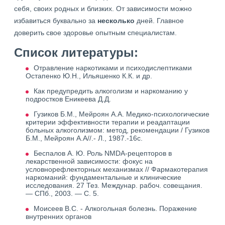
себя, своих родных и близких. От зависимости можно
избавиться буквально за
несколько
дней. Главное
доверить свое здоровье опытным специалистам.
Список литературы:
Отравление наркотиками и психодислептиками
Остапенко Ю.Н., Ильяшенко К.К. и др.
Как предупредить алкоголизм и наркоманию у
подростков Еникеева Д.Д.
Гузиков Б.М., Мейроян А.А. Медико-психологические
критерии эффективности терапии и реадаптации
больных алкоголизмом: метод, рекомендации / Гузиков
Б.М., Мейроян А.А//.- Л., 1987.-16с.
Беспалов А. Ю. Роль NMDA-рецепторов в
лекарственной зависимости: фокус на
условнорефлекторных механизмах // Фармакотерапия
наркоманий: фундаментальные и клинические
исследования. 27 Тез. Междунар. рабоч. совещания.
— СПб., 2003. — С. 5.
Моисеев В.С. - Алкогольная болезнь. Поражение
внутренних органов