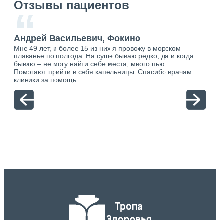
Отзывы пациентов
“
Андрей Васильевич, Фокино
Ан
Мне 49 лет, и более 15 из них я провожу в морском
Хоч
плаванье по полгода. На суше бываю редко, да и когда
тол
бываю – не могу найти себе места, много пью.
себя
о.
Помогают прийти в себя капельницы. Спасибо врачам
свя
ю.
клиники за помощь.
вый
отн