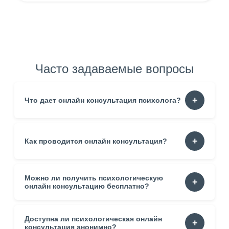
Часто задаваемые вопросы
Что дает онлайн консультация психолога?
Она помогает понять собственные реакции. Уменьшает
Как проводится онлайн консультация?
тревогу. Формирует устойчивость. Создаёт пространство
для честного разговора.
Можно ли получить психологическую
Процесс строится в спокойном темпе. Встреча проходит
через видео, аудио или переписку. Специалист
онлайн консультацию бесплатно?
подстраивается под состояние клиента.
Доступна ли психологическая онлайн
Да. Некоторые сервисы предлагают пробные сессии.
Такой формат помогает оценить стиль работы.
консультация анонимно?