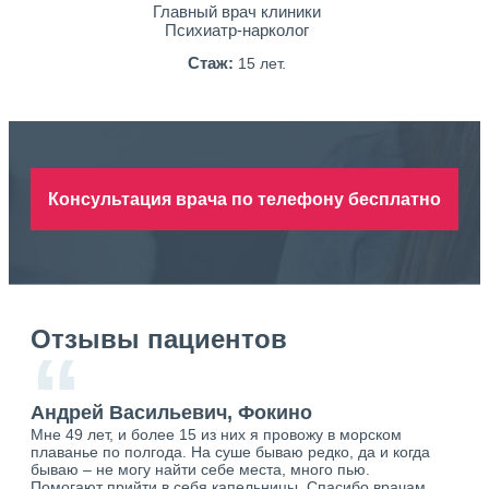
Главный врач клиники
Психиатр-нарколог
Стаж:
15 лет.
Консультация врача по телефону бесплатно
Отзывы пациентов
“
Андрей Васильевич, Фокино
Ан
Мне 49 лет, и более 15 из них я провожу в морском
Хоч
плаванье по полгода. На суше бываю редко, да и когда
тол
бываю – не могу найти себе места, много пью.
себя
о.
Помогают прийти в себя капельницы. Спасибо врачам
свя