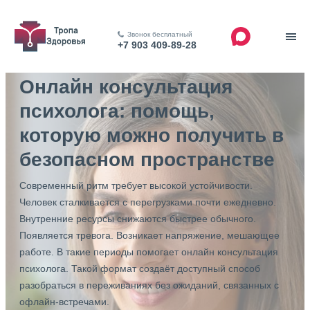
Звонок бесплатный
+7 903 409-89-28
Онлайн консультация
психолога: помощь,
которую можно получить в
безопасном пространстве
Современный ритм требует высокой устойчивости.
Человек сталкивается с перегрузками почти ежедневно.
Внутренние ресурсы снижаются быстрее обычного.
Появляется тревога. Возникает напряжение, мешающее
работе. В такие периоды помогает онлайн консультация
психолога. Такой формат создаёт доступный способ
разобраться в переживаниях без ожиданий, связанных с
офлайн-встречами.