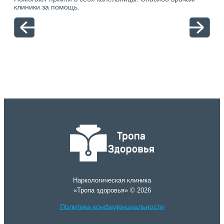
ю.
клиники за помощь.
вый
отн
Наркологическая клиника
«Тропа здоровья» © 2026
Политика конфиденциальности