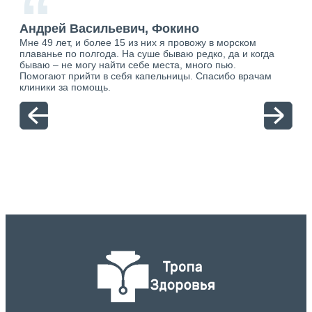
“
Андрей Васильевич, Фокино
Ан
Мне 49 лет, и более 15 из них я провожу в морском
Хоч
плаванье по полгода. На суше бываю редко, да и когда
тол
бываю – не могу найти себе места, много пью.
себя
о.
Помогают прийти в себя капельницы. Спасибо врачам
свя
ю.
клиники за помощь.
вый
отн