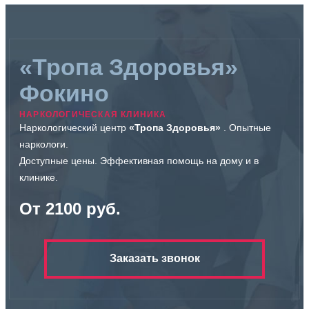
программы. Доступны групповые занятия. Проводятся
результативность. Контроль прогресса обеспечивает
консультации для родственников. Применяются
безопасность.
современные методики диагностики. Пациенты получают
комплексное наблюдение. Онлайн-консультации
расширяют доступность терапии. Центры обеспечивают
поддержку на всех этапах. Программы направлены на
«Тропа Здоровья»
долгосрочный эффект. Выбор клиники влияет на
результат лечения.
Фокино
НАРКОЛОГИЧЕСКАЯ КЛИНИКА
Наркологический центр
«Тропа Здоровья»
. Опытные
наркологи.
Доступные цены. Эффективная помощь на дому и в
клинике.
От 2100 руб.
Заказать звонок