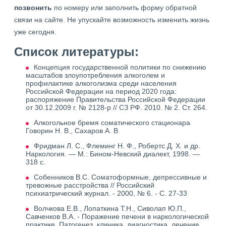
позвонить
по номеру или заполнить форму обратной
связи на сайте. Не упускайте возможность изменить жизнь
уже сегодня.
Список литературы:
Концепция государственной политики по снижению
масштабов злоупотребления алкоголем и
профилактике алкоголизма среди населения
Российской Федерации на период 2020 года:
распоряжение Правительства Российской Федерации
от 30.12.2009 г. № 2128-р // СЗ РФ. 2010. № 2. Ст. 264.
Алкогольное бремя соматического стационара
Говорин Н. В., Сахаров А. В
Фридман Л. С., Флеминг Н. Ф., Робертс Д. Х. и др.
Наркология. — М.: Бином-Невский диалект, 1998. —
318 с.
Собенников В.С. Соматоформные, депрессивные и
тревожные расстройства // Российский
психиатрический журнал. - 2000, № 6. - С. 27-33
Волчкова Е.В., Лопаткина Т.Н., Сиволап Ю.П.,
Савченков В.А. - Поражение печени в наркологической
практике. Патогенез, клиника, диагностика, лечение.