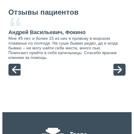
Отзывы пациентов
“
Андрей Васильевич, Фокино
Ан
Мне 49 лет, и более 15 из них я провожу в морском
Хоч
плаванье по полгода. На суше бываю редко, да и когда
тол
бываю – не могу найти себе места, много пью.
себя
о.
Помогают прийти в себя капельницы. Спасибо врачам
свя
ю.
клиники за помощь.
вый
отн