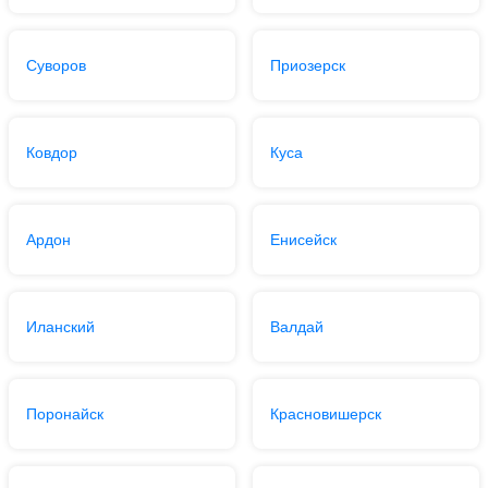
Суворов
Приозерск
Ковдор
Куса
Ардон
Енисейск
Иланский
Валдай
Поронайск
Красновишерск