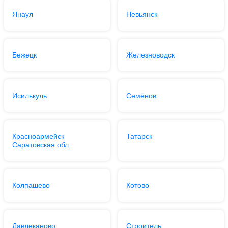
Янаул
Невьянск
Бежецк
Железноводск
Исилькуль
Семёнов
Красноармейск
Татарск
Саратовская обл.
Колпашево
Котово
Давлеканово
Строитель