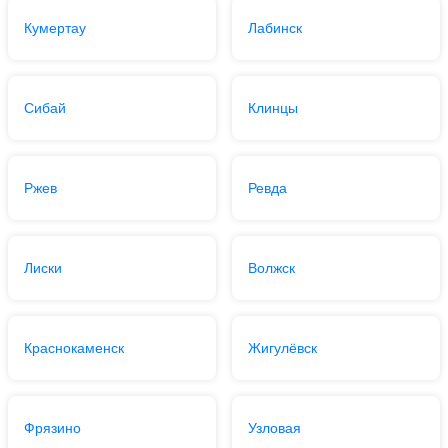
Кумертау
Лабинск
Сибай
Клинцы
Ржев
Ревда
Лиски
Волжск
Краснокаменск
Жигулёвск
Фрязино
Узловая