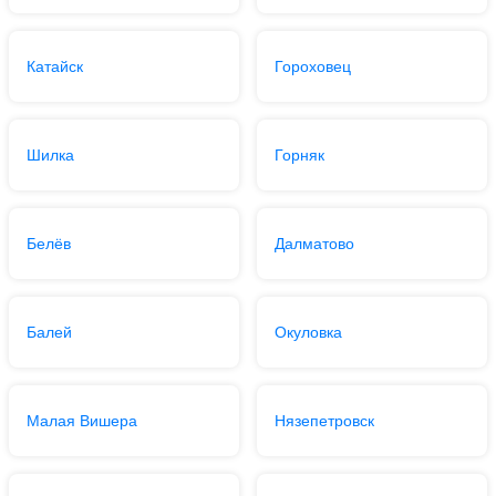
Катайск
Гороховец
Шилка
Горняк
Белёв
Далматово
Балей
Окуловка
Малая Вишера
Нязепетровск