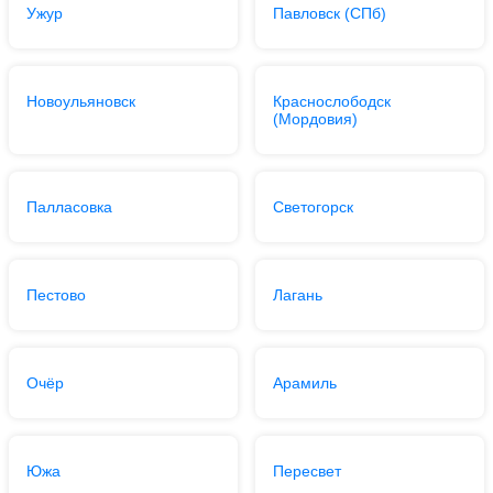
Ужур
Павловск (СПб)
Новоульяновск
Краснослободск
(Мордовия)
Палласовка
Светогорск
Пестово
Лагань
Очёр
Арамиль
Южа
Пересвет