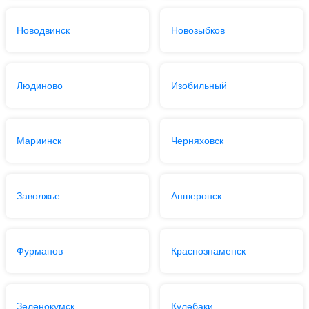
Новодвинск
Новозыбков
Людиново
Изобильный
Мариинск
Черняховск
Заволжье
Апшеронск
Фурманов
Краснознаменск
Зеленокумск
Кулебаки