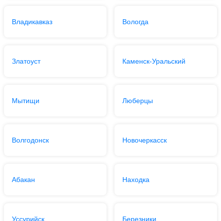
Владикавказ
Вологда
Златоуст
Каменск-Уральский
Мытищи
Люберцы
Волгодонск
Новочеркасск
Абакан
Находка
Уссурийск
Березники