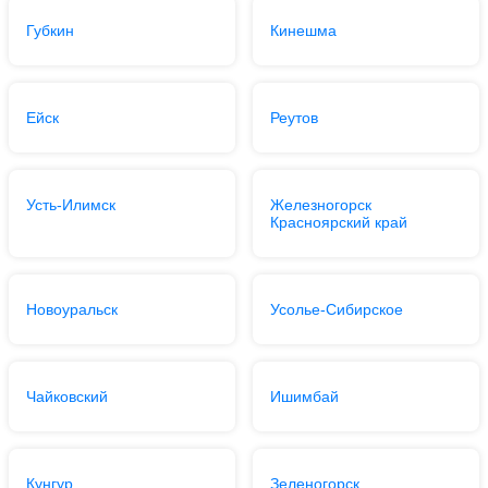
Губкин
Кинешма
Ейск
Реутов
Усть-Илимск
Железногорск
Красноярский край
Новоуральск
Усолье-Сибирское
Чайковский
Ишимбай
Кунгур
Зеленогорск