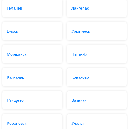
Пугачёв
Лангепас
Бирск
Урюпинск
Моршанск
Пыть-Ях
Качканар
Конаково
Ртищево
Вязники
Кореновск
Учалы